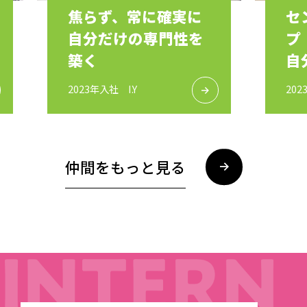
焦らず、常に確実に
セ
自分だけの専門性を
プ
築く
自
る
2023年入社 I.Y
202
仲間をもっと見る