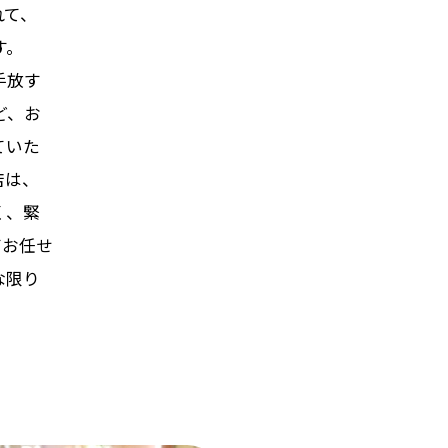
れて、
す。
手放す
ど、お
ていた
店は、
く、緊
てお任せ
な限り