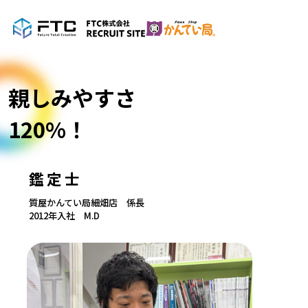
親しみやすさ
120%！
鑑定士
質屋かんてい局細畑店 係長
2012年入社 M.D