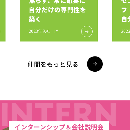
焦らず、常に確実に
セ
自分だけの専門性を
プ
築く
自
る
2023年入社 I.Y
202
仲間をもっと見る
インターンシップ＆会社説明会