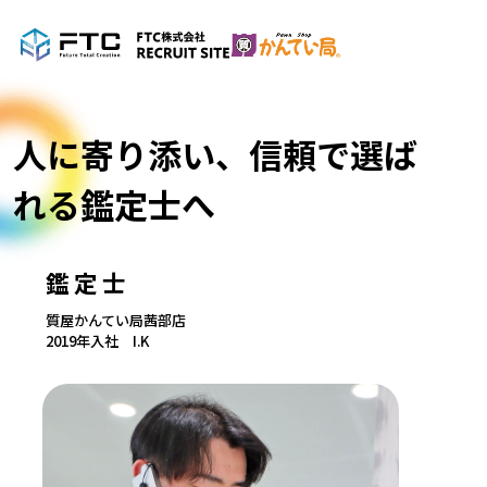
人に寄り添い、信頼で選ば
れる鑑定士へ
鑑定士
質屋かんてい局茜部店
2019年入社 I.K