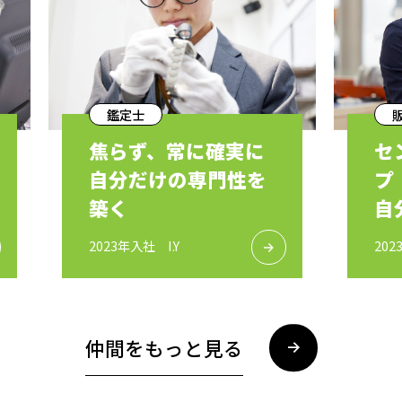
鑑定士
焦らず、常に確実に
セ
自分だけの専門性を
プ
築く
自
る
2023年入社 I.Y
202
仲間をもっと見る