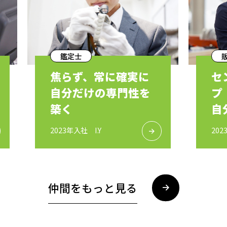
鑑定士
焦らず、常に確実に
セ
自分だけの専門性を
プ
築く
自
る
2023年入社 I.Y
202
仲間をもっと見る